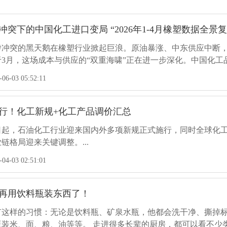
5-14 03:35:52
局势仍在持续升级，美军已连续第九日夜袭伊朗，而伊朗方面的
峡再次陷入危机，威胁着全球经济。而关于霍尔木兹海峡眼下现状
突下的中国化工进口变局 “2026年1-4月橡塑数据全景复
告：一场全球性化工危机正在爆发!
7-20 06:27:56
美伊冲突的黑天鹅在橡塑行业掀起巨浪。原油暴涨、中东供应中断
峡的通行受阻，不仅是一场局部的航运灾难，更正在演变成一场史
3月，这场成本与供应的“双重海啸”正在进一步深化。中国化
作为连接中东油气产区与全球市场的关键命门，该航道的瘫痪直接
术驱动型（特种）逆势突围。 以下为您复盘1-4月橡塑进口的最新
预计上半年业绩大涨超60%
6-03 05:52:11
“断崖式”缺口，正通过错综复杂的全球贸易网络，产生剧烈的连锁
4-29 03:41:35
华化学发布2026年半年度业绩预增公告。预计2026年上半年归母净
.85%，上年同期盈利61.23亿元。...
执行！化工新规+化工产品调价汇总
0亿元，2026年“中石油、中石化、中海油”项目布局梳理
7-10 03:08:38
月1日起，石油化工行业迎来国内外多项新规正式施行，同时全球
“十五五”规划的谋划之年，也是国内石化行业转型升级的关键窗口
链格局迎来关键调整。...
是三个不可逆的宏观驱动力：成品油消费达峰：随着新能源汽车渗
空袭伊朗核电站周边！波斯湾战火全面升级，霍尔木兹海
4-03 02:51:01
下降通道。传统燃料型炼厂的盈利空间被急剧压缩，“减油增化”
4-15 06:04:50
再度处于失控边缘！连日来，美伊两国的军事对抗迎来史诗级升
伏胶膜、车用轻量化材料、高端光学膜等领域需求爆发，但POE
核电站周边及多处战略要地；而伊朗则以对等原则展开猛烈报复
聚乙烯等高端聚烯烃自给率仍不足50%，部分品种完全依赖进口
再用饮料瓶装东西了！
源咽喉——霍尔木兹海峡几近停滞。美、以、伊三方剑拔弩张，更
润的核心。安全环保与能效约束：长江大保护、黄河流域生态保
达宣布己二胺、尼龙66不可抗力:丁二烯"断供"引发全球成
7-10 03:06:33
有这样的习惯：无论是饮料瓶、矿泉水瓶，他都会洗干净、撕掉
的存量资产必须通过技术改造或易地重建，实现本质安全与能效达
26年3月31日，尼龙巨人英威达（Invista）投下重磅炸弹：受
装米、面、粮、油等等。 走进很多长辈的厨房，都可以看不少类