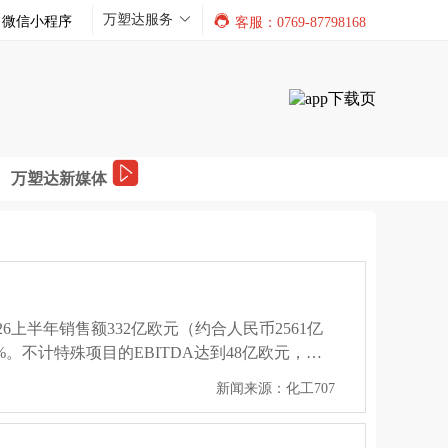
万塑达服务
微信小程序
客服：0769-87798168
万塑达新媒体
6上半年销售额332亿欧元（约合人民币2561亿
%。不计特殊项目的EBITDA达到48亿欧元，同
块盈利的显著增长；EBITDA为41.5亿欧
新闻来源：化工707
将涂料业务出售给凯雷集团后获得的35亿欧元税后处