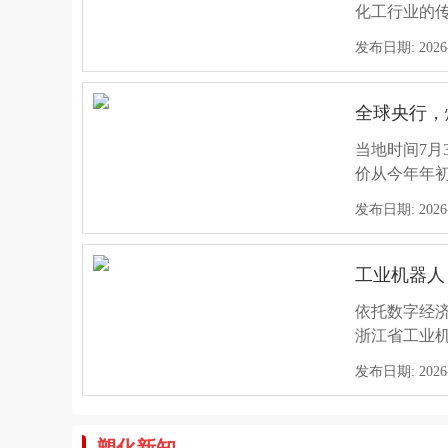
化工行业的
投产形成庞
深度解析 
发布日期: 2026-0
选择停产减产
2026年5
第11章推进
全球央行，
机，不仅折射
发布日期: 2026-0
当地时间7月
价从今年年初
涨2%，达25
5月中国化
发布日期: 2026-0
近期，尽管
地。这不仅凸
工业机器人
发布日期: 2026-0
依托数字经
浙江省工业机
特朗普总统
发布日期: 2026-0
2026年5
额达2535
伊朗：霍尔