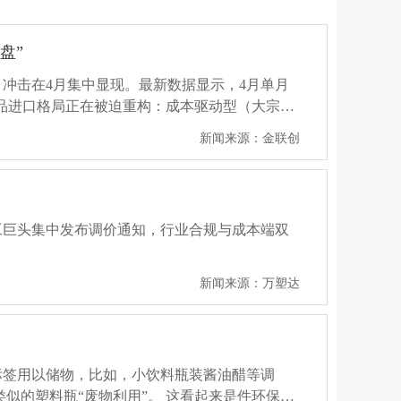
新闻来源：万塑达
反击也在持续。与此同时，全球石油运输咽喉要
究竟如何，美伊双方再次说法不一。...
盘”
新闻来源：财联社
，冲击在4月集中显现。最新数据显示，4月单月
无前例、足以重塑全球产业格局的化工供应“超
工品进口格局正在被迫重构：成本驱动型（大宗）
切断了乙烯、丙烯等基础石化原料的输送动脉。
巨变与五大核心特征。...
新闻来源：金联创
反应。...
新闻来源：万塑达
利润98亿元-104亿元，同比增长
新闻来源：化工在线
化工巨头集中发布调价通知，行业合规与成本端双
期。“三桶油”的产能布局呈现出高度一致的战略方
透率突破50%及燃油效率提升，国内汽油消费
峡近乎瘫痪
新闻来源：万塑达
已从战略选择变为生存刚需。高端新材料国产替
新闻来源：化工707
级。美军连续两天对伊朗发动大规模空袭，目标
（聚烯烃弹性体）、EVA（乙烯-醋酸乙烯共聚
，十枚导弹齐发，多国美军基地拉响警报！与此
。打通“原油—化工—新材料”全链条，成为获取
大规模的冲突一触即发……...
护及城市型炼厂搬迁进入收官攻坚期，沿江、沿
本海啸
新闻来源：中国新闻社
标签用以储物，比如，小饮料瓶装酱油醋等调
标。...
中东地缘政治冲突导致的丁二烯供应中断影响，其中国
似的塑料瓶“废物利用”。 这看起来是件环保节