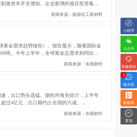
而刺激资本开支增加。企业新增的项目投资集中
跌使企业利润严重承压。随后，企业被迫或主动
业敲响五大警钟
新闻来源：能源化工新材料
衡。...
布与主要债权人达成重组协议，拟依据美国《破产法》
小程序
.4亿美元的利息支出。这一行业巨头的财务危
国内化工企业提供了深刻的镜鉴。...
新闻来源：油化材讯
全球黄金需求趋势报告》。报告显示，随着国际金
公众号
69吨。今年上半年，全球黄金总需求则同比上
新闻来源：央视财经
客服微信
的景象——一大批重大项目密集开花、加速落
3
细化、绿色化”转型的坚定决心。...
聊天室
新闻来源：万塑达
增速，出口势头迅猛。据杭州海关统计，上半年
过4亿元，出口额约占全国的六成。...
新媒体
新闻来源：央视财经
置顶
华之旅。回顾2017年首访期间，中美企业签署了总
在中国已构建起从油气勘探到精细化工的全产业链