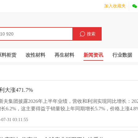
加入收藏夹
搜索
原料柜货
改性材料
再生材料
新闻资讯
行业数据
大涨471.7%
巴斯夫集团披露2026年上半年业绩，营收和利润实现同比增长：202
长6.2%，这主要得益于销量较上年同期增长5.7%，价格上涨4.8
5%，这主要归功于材料、工业解决方案、化学品和表面处理技术业务板
7-31 03:11:55
22.4%。净利润为51亿欧元，同比大涨471.7%，主要得益于