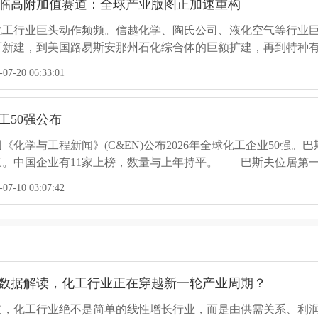
临高附加值赛道：全球产业版图正加速重构
化工行业巨头动作频频。信越化学、陶氏公司、液化空气等行业
厂新建，到美国路易斯安那州石化综合体的巨额扩建，再到特种
“高附加值赛道”加速深耕。...
7-20 06:33:01
工50强公布
国《化学与工程新闻》(C&EN)公布2026年全球化工企业50强
。中国企业有11家上榜，数量与上年持平。 巴斯夫位居第一，2
中国石化的化学品销售额约为526亿美元，落后巴斯夫148亿美元，
7-10 03:07:42
球化工巨头裁员/关停动态汇总
球化工行业正经历深度洗牌，多家头部企业密集启动裁员、关停和
需求疲软、监管趋严，欧洲成为裁员和关停的重灾区产能过剩：
数据解读，化工行业正在穿越新一轮产业周期？
能出清战略转型：巨头们纷纷剥离非核心资产，聚焦高增长领域
6-22 05:54:21
道，化工行业绝不是简单的线性增长行业，而是由供需关系、利
移...