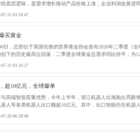
传统底层逻辑，是需求增长推动产品价格上涨，企业利润改善进
大产能，而产能暴涨后极易导致产品供过于求，产品价格大幅下
| 全球苯乙烯系巨头盛禧奥申请破产重组，为国内化工企
7-31 03:18:47
，亦或是由市场将落后产能兼并退出，从而重新实现供给侧的再平
月13日，全球苯乙烯系材料龙头企业盛禧奥（Trinseo）正式宣
预包装破产重组。核心目标在于削减20亿美元债务，并每年减少1
爆买黄金
出全球大宗化工品市场的剧烈震荡，更为当前正处于转型阵痛期的
6-09 06:29:53
30日，总部位于英国伦敦的世界黄金协会发布2026年二季度《
创下的历史最高位回落，二季度全球黄金总需求同比持平，为12
22吨，需求总值约合3800亿美元，创历史新高。...
工迎来“大爆发”，12个超级项目集中引爆新质生产力
7-31 03:16:27
国际原油市场持续波动，但中国化工产业却呈现出一派热火朝天
显出中国化工产业蓬勃的生命力，更展现了中国制造向“高端化、精
，超10亿元，全球爆单
5-27 07:10:17
济与高端智造双重优势，今年上半年，浙江机器人出海跑出亮眼
器人等各类机器人出口额超10亿元。其中，出口智能仿生机器人超
任期内首度访华：盘点在华布局的12家美国化工巨头
7-20 06:28:46
月13-15日，美国总统唐纳德·特朗普开启其第二届任期内的首次访
亿美元的34个合作项目。作为双边贸易的基石，化工产业近年来
木兹通航量已降至零