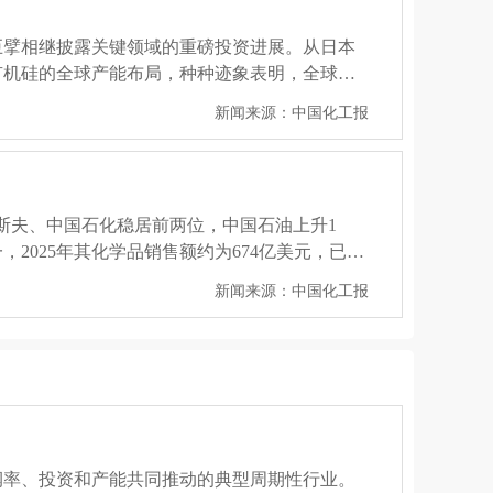
巨擘相继披露关键领域的重磅投资进展。从日本
有机硅的全球产能布局，种种迹象表明，全球化
新闻来源：中国化工报
。巴斯夫、中国石化稳居前两位，中国石油上升1
025年其化学品销售额约为674亿美元，已连
屈居亚军。...
新闻来源：中国化工报
业务剥离。主要原因包括：欧洲市场困境：能源
全球化工行业历经约三年半下行周期，供需失衡
（如新能源材料、特种化学品），并将产能向中
新闻来源：化工707
润率、投资和产能共同推动的典型周期性行业。