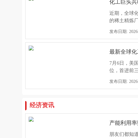
化工巨头兵
近期，全球
的稀土精炼
工产业正聚焦
发布日期: 2026-0
最新全球化
7月6日，美
位，首进前三
续七年领跑；
发布日期: 2026-0
2026年全
经济资讯
2026年全
成本高企、
产能利用率
加速落后产
发布日期: 2026-0
朋友们都知
国等亚洲市场转