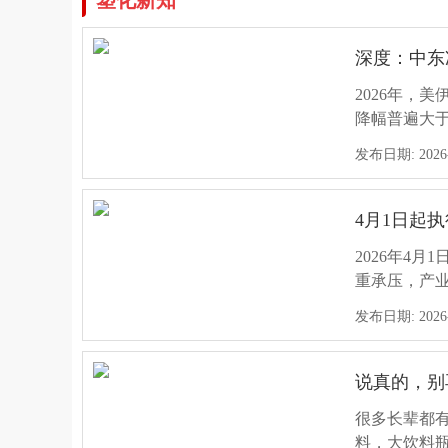
塑化新知
体系。...
发布日期: 2026-0
眼下，美伊
道霍尔木兹海
深度：中东冲
高盛最新警
发布日期: 2026-0
2026年，
霍尔木兹海
降幅普遍大于
级冲击”。
进口骤减，技
万华化学：
发布日期: 2026-0
这种供应端的
发布日期: 2026-0
7月7日，万
60.05%-69
4月1日起
投资超450
发布日期: 2026-0
2026年4
2026年是
重承压，产业
向，其背后
突发！美军
发布日期: 2026-0
已进入长期
发布日期: 2026-0
中东战火，
代紧迫性：光
直指布什尔
物）、茂金属
说真的，别
同时，全球能
高附加值利
突发!英威
发布日期: 2026-0
很多长辈都
海及城市中心
导读： 20
料，大饮料瓶