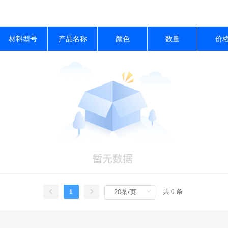
材料型号
产品名称
颜色
数量
价
1
共 0 条