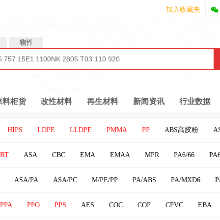
加入收藏夹
物性
原料柜货
改性材料
再生材料
新闻资讯
行业数据
HIPS
LDPE
LLDPE
PMMA
PP
ABS高胶粉
A
BS
MBS
MLLDPE
MS
MVLDPE（茂金属）
PET
PBT
ASA
CBC
EMA
EMAA
MPR
PA6/66
PA6
ASA/PA
ASA/PC
M/PE/PP
PA/ABS
PA/MXD6
P
S
PBT/ASA
PBT/PC
PBT/PET
PC/CF
PC/PBT
P
PPA
PPO
PPS
AES
COC
COP
CPVC
EBA