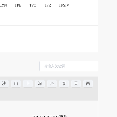
PB-1
PBI
PCT
PEEK
PES
LYN
TPE
TPO
TPR
TPSIV
UHMWPE
沙
山
上
深
台
泰
天
西