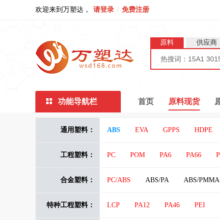
欢迎来到万塑达，
请登录
/
免费注册
原料
供应商
功能导航栏
首页
原料现货
通用塑料：
ABS
EVA
GPPS
HDPE
EPS
K胶
K（Q）胶
MA
工程塑料：
PC
POM
PA6
PA66
PMMI
PTT
丁二烯橡胶
合金塑料：
PC/ABS
ABS/PA
ABS/PMMA
PA66/PTFE
PA6T/66
PBT/AB
特种工程塑料：
LCP
PA12
PA46
PEI