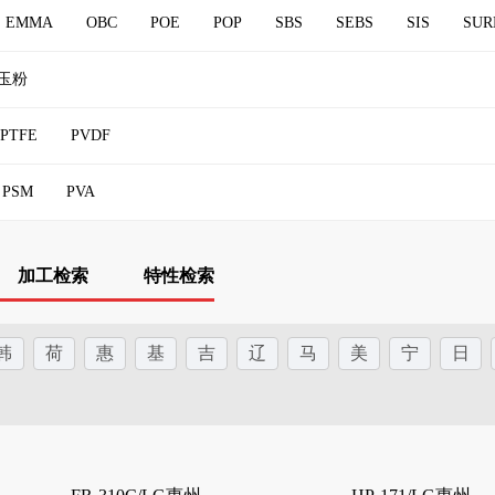
/PA
0
PA612
PA6T
PA9T
PAE
PAI
PAR
PARA
EMMA
OBC
POE
POP
SBS
SEBS
SIS
SUR
-R
PPSU
PSU
PVDC
SEPS
SMMA
SPS
TPI
玉粉
PTFE
PVDF
PSM
PVA
加工检索
特性检索
韩
荷
惠
基
吉
辽
马
美
宁
日