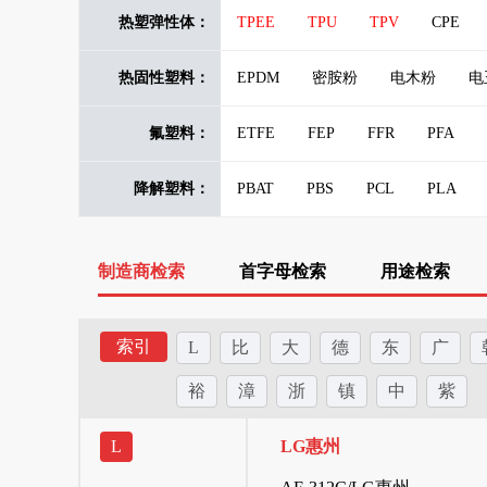
POM/PTFE
PPA/F/PTFE
PPO
PA10T
PA11
PA4T
PA61
热塑弹性体：
TPEE
TPU
TPV
CPE
PI
PMP
POK
PPE
PP
热固性塑料：
EPDM
密胺粉
电木粉
电
氟塑料：
ETFE
FEP
FFR
PFA
降解塑料：
PBAT
PBS
PCL
PLA
制造商检索
首字母检索
用途检索
索引
L
比
大
德
东
广
裕
漳
浙
镇
中
紫
L
LG惠州