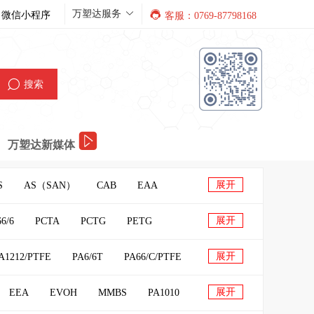
万塑达服务
微信小程序
客服：0769-87798168
搜索
万塑达新媒体
展开
S
AS（SAN）
CAB
EAA
PE蜡
PVC
SBC
ULDPE
展开
6/6
PCTA
PCTG
PETG
展开
A1212/PTFE
PA6/6T
PA66/C/PTFE
C/PET
PC/PS
PC/PTFE
展开
EEA
EVOH
MMBS
PA1010